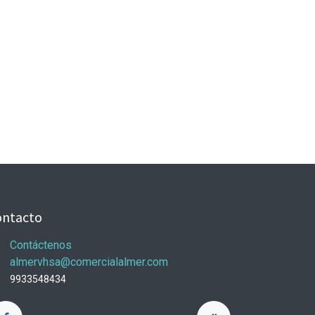
ontacto
Contáctenos
almervhsa@comercialalmer.com
9933548434